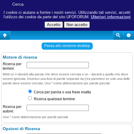
Cerca
I cookie ci aiutano a fornire i nostri servizi. Utilizzando tali servizi, accetti
l'utilizzo dei cookie da parte del sito UFOFORUM.
Ulteriori informazioni
Passa allo versione desktop
Motore di ricerca
Ricerca per
termini:
Metti un
+
davanti alla parola che deve essere cercata e un
-
davanti a quella che deve
essere ignorata. Inserisci una lista di parole separate da
|
tra parentesi se solo una delle
parole deve essere cercata. Usa * come abbreviazione per parole parziali.
Cerca per parola o usa frase esatta
Ricerca qualsiasi termine
Ricerca per
autore:
Usa * come abbreviazione per parole parziali.
Opzioni di Ricerca