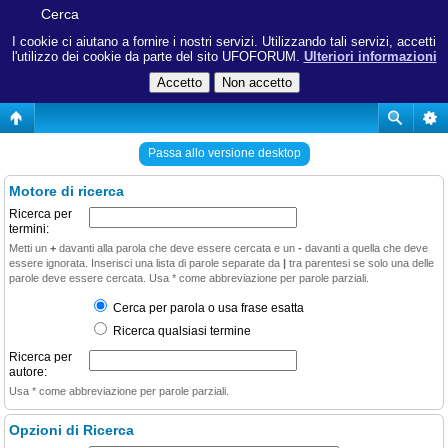
Cerca
I cookie ci aiutano a fornire i nostri servizi. Utilizzando tali servizi, accetti
l'utilizzo dei cookie da parte del sito UFOFORUM.
Ulteriori informazioni
Passa allo versione desktop
Motore di ricerca
Ricerca per
termini:
Metti un
+
davanti alla parola che deve essere cercata e un
-
davanti a quella che deve
essere ignorata. Inserisci una lista di parole separate da
|
tra parentesi se solo una delle
parole deve essere cercata. Usa * come abbreviazione per parole parziali.
Cerca per parola o usa frase esatta
Ricerca qualsiasi termine
Ricerca per
autore:
Usa * come abbreviazione per parole parziali.
Opzioni di Ricerca