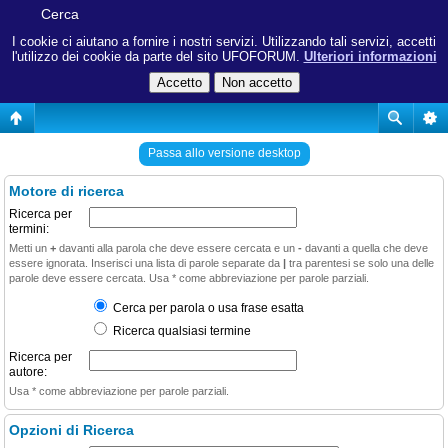
Cerca
I cookie ci aiutano a fornire i nostri servizi. Utilizzando tali servizi, accetti
l'utilizzo dei cookie da parte del sito UFOFORUM.
Ulteriori informazioni
Passa allo versione desktop
Motore di ricerca
Ricerca per
termini:
Metti un
+
davanti alla parola che deve essere cercata e un
-
davanti a quella che deve
essere ignorata. Inserisci una lista di parole separate da
|
tra parentesi se solo una delle
parole deve essere cercata. Usa * come abbreviazione per parole parziali.
Cerca per parola o usa frase esatta
Ricerca qualsiasi termine
Ricerca per
autore:
Usa * come abbreviazione per parole parziali.
Opzioni di Ricerca