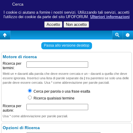
Cerca
I cookie ci aiutano a fornire i nostri servizi. Utilizzando tali servizi, accetti
l'utilizzo dei cookie da parte del sito UFOFORUM.
Ulteriori informazioni
Passa allo versione desktop
Motore di ricerca
Ricerca per
termini:
Metti un
+
davanti alla parola che deve essere cercata e un
-
davanti a quella che deve
essere ignorata. Inserisci una lista di parole separate da
|
tra parentesi se solo una delle
parole deve essere cercata. Usa * come abbreviazione per parole parziali.
Cerca per parola o usa frase esatta
Ricerca qualsiasi termine
Ricerca per
autore:
Usa * come abbreviazione per parole parziali.
Opzioni di Ricerca