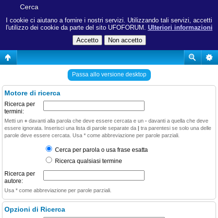
Cerca
I cookie ci aiutano a fornire i nostri servizi. Utilizzando tali servizi, accetti
l'utilizzo dei cookie da parte del sito UFOFORUM.
Ulteriori informazioni
Passa allo versione desktop
Motore di ricerca
Ricerca per
termini:
Metti un
+
davanti alla parola che deve essere cercata e un
-
davanti a quella che deve
essere ignorata. Inserisci una lista di parole separate da
|
tra parentesi se solo una delle
parole deve essere cercata. Usa * come abbreviazione per parole parziali.
Cerca per parola o usa frase esatta
Ricerca qualsiasi termine
Ricerca per
autore:
Usa * come abbreviazione per parole parziali.
Opzioni di Ricerca