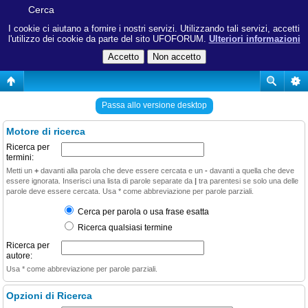
Cerca
I cookie ci aiutano a fornire i nostri servizi. Utilizzando tali servizi, accetti
l'utilizzo dei cookie da parte del sito UFOFORUM.
Ulteriori informazioni
Passa allo versione desktop
Motore di ricerca
Ricerca per
termini:
Metti un
+
davanti alla parola che deve essere cercata e un
-
davanti a quella che deve
essere ignorata. Inserisci una lista di parole separate da
|
tra parentesi se solo una delle
parole deve essere cercata. Usa * come abbreviazione per parole parziali.
Cerca per parola o usa frase esatta
Ricerca qualsiasi termine
Ricerca per
autore:
Usa * come abbreviazione per parole parziali.
Opzioni di Ricerca