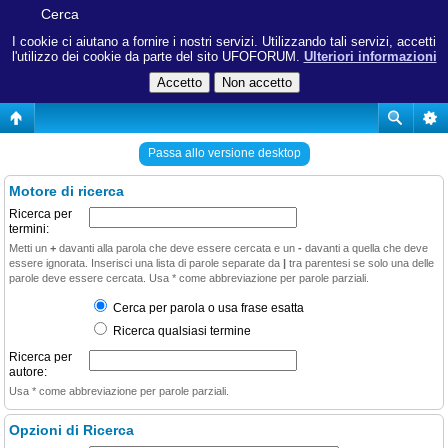
Cerca
I cookie ci aiutano a fornire i nostri servizi. Utilizzando tali servizi, accetti
l'utilizzo dei cookie da parte del sito UFOFORUM.
Ulteriori informazioni
Passa allo versione desktop
Motore di ricerca
Ricerca per
termini:
Metti un
+
davanti alla parola che deve essere cercata e un
-
davanti a quella che deve
essere ignorata. Inserisci una lista di parole separate da
|
tra parentesi se solo una delle
parole deve essere cercata. Usa * come abbreviazione per parole parziali.
Cerca per parola o usa frase esatta
Ricerca qualsiasi termine
Ricerca per
autore:
Usa * come abbreviazione per parole parziali.
Opzioni di Ricerca