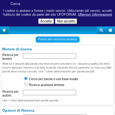
Cerca
I cookie ci aiutano a fornire i nostri servizi. Utilizzando tali servizi, accetti
l'utilizzo dei cookie da parte del sito UFOFORUM.
Ulteriori informazioni
Passa allo versione desktop
Motore di ricerca
Ricerca per
termini:
Metti un
+
davanti alla parola che deve essere cercata e un
-
davanti a quella che deve
essere ignorata. Inserisci una lista di parole separate da
|
tra parentesi se solo una delle
parole deve essere cercata. Usa * come abbreviazione per parole parziali.
Cerca per parola o usa frase esatta
Ricerca qualsiasi termine
Ricerca per
autore:
Usa * come abbreviazione per parole parziali.
Opzioni di Ricerca