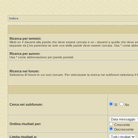
Indice
Ricerca per termini:
Metti un
+
davanti alla parola che deve essere cercata e un
-
davanti a quella che deve esse
separate da
|
tra parentesi se solo una delle parole deve essere cercata. Usa * come abbre
Ricerca per autore:
Usa * come abbreviazione per parole parziali.
Ricerca nei forum:
Seleziona il/i forum in cui vuoi cercare. Per velocizzare la ricerca nei subforum seleziona il f
Cerca nei subforum:
Sì
No
Ordina risultati per:
Crescente
Decrescente
Limita risultati a: