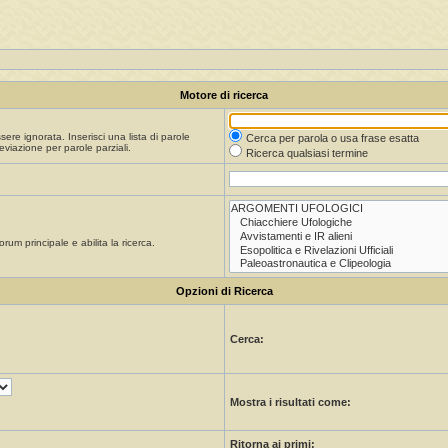
Motore di ricerca
re ignorata. Inserisci una lista di parole
Cerca per parola o usa frase esatta
viazione per parole parziali.
Ricerca qualsiasi termine
orum principale e abilita la ricerca.
Opzioni di Ricerca
Cerca:
Mostra i risultati come:
Ritorna ai primi: