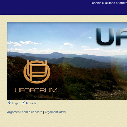
I cookie ci aiutano a fornir
Login
Iscriviti
Argomenti senza risposte
|
Argomenti attivi