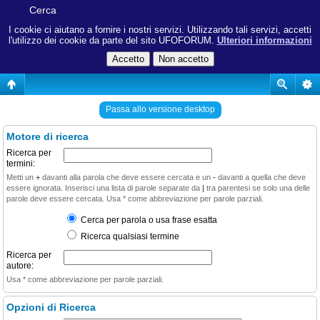
Cerca
I cookie ci aiutano a fornire i nostri servizi. Utilizzando tali servizi, accetti
l'utilizzo dei cookie da parte del sito UFOFORUM.
Ulteriori informazioni
Passa allo versione desktop
Motore di ricerca
Ricerca per
termini:
Metti un
+
davanti alla parola che deve essere cercata e un
-
davanti a quella che deve
essere ignorata. Inserisci una lista di parole separate da
|
tra parentesi se solo una delle
parole deve essere cercata. Usa * come abbreviazione per parole parziali.
Cerca per parola o usa frase esatta
Ricerca qualsiasi termine
Ricerca per
autore:
Usa * come abbreviazione per parole parziali.
Opzioni di Ricerca