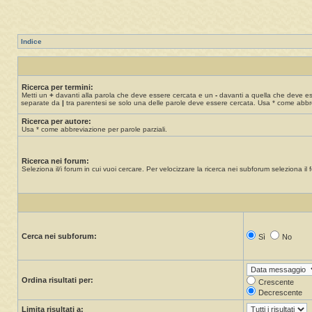
Indice
Ricerca per termini:
Metti un
+
davanti alla parola che deve essere cercata e un
-
davanti a quella che deve esse
separate da
|
tra parentesi se solo una delle parole deve essere cercata. Usa * come abbre
Ricerca per autore:
Usa * come abbreviazione per parole parziali.
Ricerca nei forum:
Seleziona il/i forum in cui vuoi cercare. Per velocizzare la ricerca nei subforum seleziona il f
Cerca nei subforum:
Sì
No
Ordina risultati per:
Crescente
Decrescente
Limita risultati a: