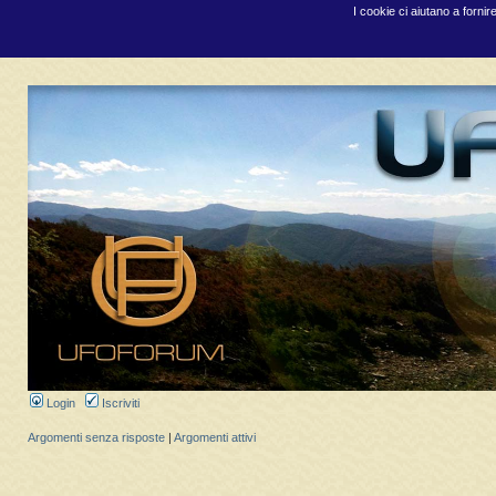
I cookie ci aiutano a fornir
Login
Iscriviti
Argomenti senza risposte
|
Argomenti attivi