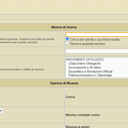
Motore di ricerca
re ignorata. Inserisci una lista di parole
Cerca per parola o usa frase esatta
viazione per parole parziali.
Ricerca qualsiasi termine
orum principale e abilita la ricerca.
Opzioni di Ricerca
Cerca:
Mostra i risultati come:
Ritorna ai primi: