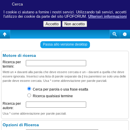
Cerca
I cookie ci aiutano a fornire i nostri servizi. Utilizzando tali servizi, accetti
l'utilizzo dei cookie da parte del sito UFOFORUM.
Ulteriori informazioni
Passa allo versione desktop
Motore di ricerca
Ricerca per
termini:
Metti un
+
davanti alla parola che deve essere cercata e un
-
davanti a quella che deve
essere ignorata. Inserisci una lista di parole separate da
|
tra parentesi se solo una delle
parole deve essere cercata. Usa * come abbreviazione per parole parziali.
Cerca per parola o usa frase esatta
Ricerca qualsiasi termine
Ricerca per
autore:
Usa * come abbreviazione per parole parziali.
Opzioni di Ricerca