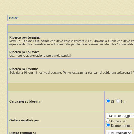
Indice
Ricerca per termini:
Metti un
+
davanti alla parola che deve essere cercata e un
-
davanti a quella che deve esse
separate da
|
tra parentesi se solo una delle parole deve essere cercata. Usa * come abbre
Ricerca per autore:
Usa * come abbreviazione per parole parziali.
Ricerca nei forum:
Seleziona il/i forum in cui vuoi cercare. Per velocizzare la ricerca nei subforum seleziona il f
Cerca nei subforum:
Sì
No
Ordina risultati per:
Crescente
Decrescente
Limita risultati a: