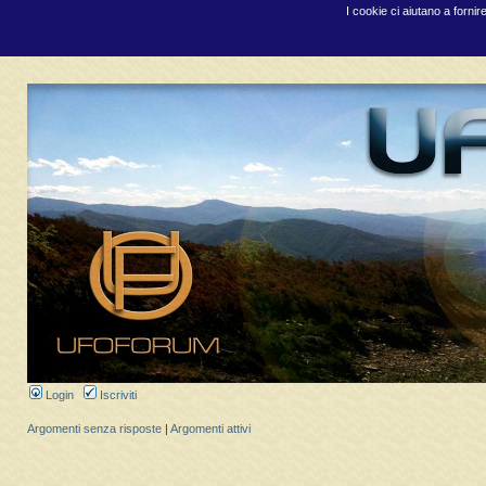
I cookie ci aiutano a fornir
Login
Iscriviti
Argomenti senza risposte
|
Argomenti attivi