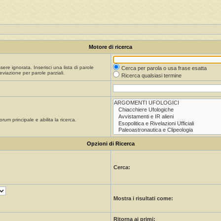
Motore di ricerca
re ignorata. Inserisci una lista di parole
Cerca per parola o usa frase esatta
viazione per parole parziali.
Ricerca qualsiasi termine
orum principale e abilita la ricerca.
Opzioni di Ricerca
Cerca:
Mostra i risultati come:
Ritorna ai primi: