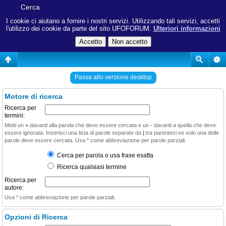
Cerca
I cookie ci aiutano a fornire i nostri servizi. Utilizzando tali servizi, accetti
l'utilizzo dei cookie da parte del sito UFOFORUM.
Ulteriori informazioni
Passa allo versione desktop
Motore di ricerca
Ricerca per
termini:
Metti un
+
davanti alla parola che deve essere cercata e un
-
davanti a quella che deve
essere ignorata. Inserisci una lista di parole separate da
|
tra parentesi se solo una delle
parole deve essere cercata. Usa * come abbreviazione per parole parziali.
Cerca per parola o usa frase esatta
Ricerca qualsiasi termine
Ricerca per
autore:
Usa * come abbreviazione per parole parziali.
Opzioni di Ricerca