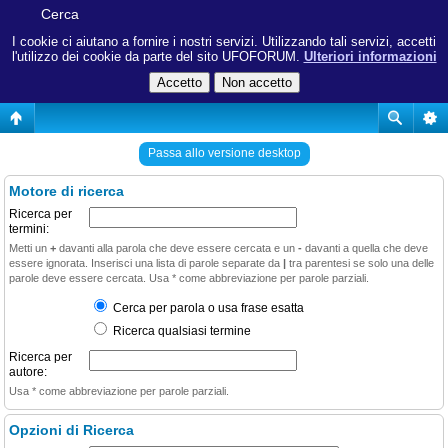
Cerca
I cookie ci aiutano a fornire i nostri servizi. Utilizzando tali servizi, accetti
l'utilizzo dei cookie da parte del sito UFOFORUM.
Ulteriori informazioni
Passa allo versione desktop
Motore di ricerca
Ricerca per
termini:
Metti un
+
davanti alla parola che deve essere cercata e un
-
davanti a quella che deve
essere ignorata. Inserisci una lista di parole separate da
|
tra parentesi se solo una delle
parole deve essere cercata. Usa * come abbreviazione per parole parziali.
Cerca per parola o usa frase esatta
Ricerca qualsiasi termine
Ricerca per
autore:
Usa * come abbreviazione per parole parziali.
Opzioni di Ricerca