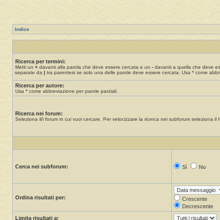
Indice
Ricerca per termini:
Metti un
+
davanti alla parola che deve essere cercata e un
-
davanti a quella che deve esse
separate da
|
tra parentesi se solo una delle parole deve essere cercata. Usa * come abbre
Ricerca per autore:
Usa * come abbreviazione per parole parziali.
Ricerca nei forum:
Seleziona il/i forum in cui vuoi cercare. Per velocizzare la ricerca nei subforum seleziona il f
Cerca nei subforum:
Sì
No
Ordina risultati per:
Crescente
Decrescente
Limita risultati a: