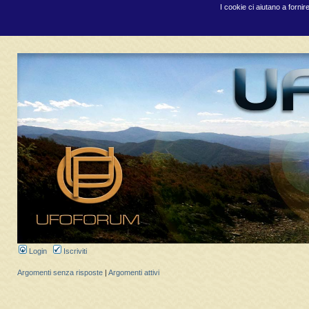
I cookie ci aiutano a fornir
Login
Iscriviti
Argomenti senza risposte
|
Argomenti attivi