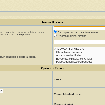
Motore di ricerca
re ignorata. Inserisci una lista di parole
Cerca per parola o usa frase esatta
viazione per parole parziali.
Ricerca qualsiasi termine
orum principale e abilita la ricerca.
Opzioni di Ricerca
Cerca:
Mostra i risultati come:
Ritorna ai primi: