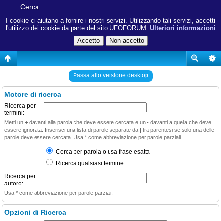
Cerca
I cookie ci aiutano a fornire i nostri servizi. Utilizzando tali servizi, accetti
l'utilizzo dei cookie da parte del sito UFOFORUM.
Ulteriori informazioni
Passa allo versione desktop
Motore di ricerca
Ricerca per
termini:
Metti un
+
davanti alla parola che deve essere cercata e un
-
davanti a quella che deve
essere ignorata. Inserisci una lista di parole separate da
|
tra parentesi se solo una delle
parole deve essere cercata. Usa * come abbreviazione per parole parziali.
Cerca per parola o usa frase esatta
Ricerca qualsiasi termine
Ricerca per
autore:
Usa * come abbreviazione per parole parziali.
Opzioni di Ricerca