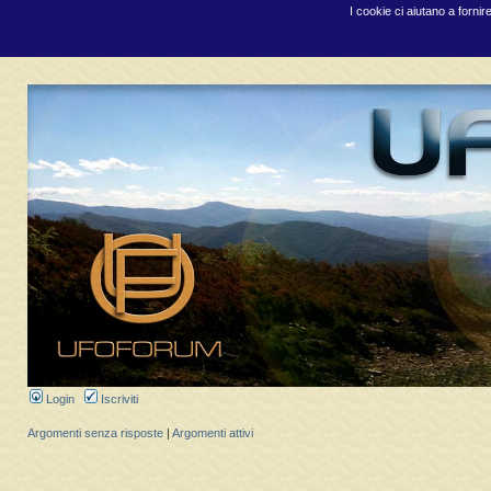
I cookie ci aiutano a fornir
Login
Iscriviti
Argomenti senza risposte
|
Argomenti attivi