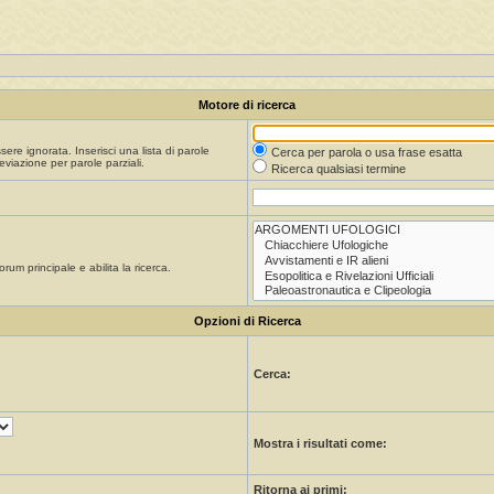
Motore di ricerca
re ignorata. Inserisci una lista di parole
Cerca per parola o usa frase esatta
viazione per parole parziali.
Ricerca qualsiasi termine
orum principale e abilita la ricerca.
Opzioni di Ricerca
Cerca:
Mostra i risultati come:
Ritorna ai primi: