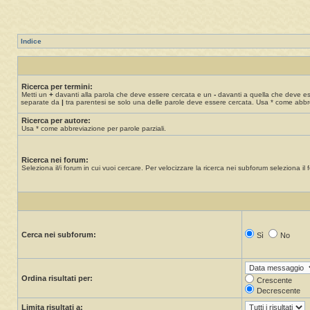
Indice
Ricerca per termini:
Metti un
+
davanti alla parola che deve essere cercata e un
-
davanti a quella che deve esse
separate da
|
tra parentesi se solo una delle parole deve essere cercata. Usa * come abbre
Ricerca per autore:
Usa * come abbreviazione per parole parziali.
Ricerca nei forum:
Seleziona il/i forum in cui vuoi cercare. Per velocizzare la ricerca nei subforum seleziona il f
Cerca nei subforum:
Sì
No
Ordina risultati per:
Crescente
Decrescente
Limita risultati a: