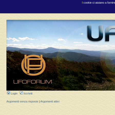
I cookie ci aiutano a fornir
Login
Iscriviti
Argomenti senza risposte
|
Argomenti attivi