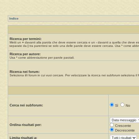
Indice
Ricerca per termini:
Metti un
+
davanti alla parola che deve essere cercata e un
-
davanti a quella che deve esse
separate da
|
tra parentesi se solo una delle parole deve essere cercata. Usa * come abbre
Ricerca per autore:
Usa * come abbreviazione per parole parziali.
Ricerca nei forum:
Seleziona il/i forum in cui vuoi cercare. Per velocizzare la ricerca nei subforum seleziona il f
Cerca nei subforum:
Sì
No
Ordina risultati per:
Crescente
Decrescente
Limita risultati a: