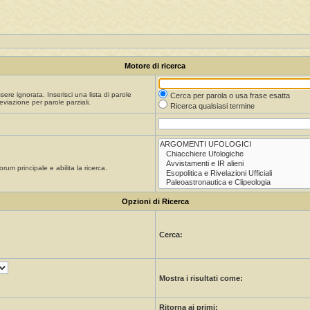
Motore di ricerca
re ignorata. Inserisci una lista di parole
Cerca per parola o usa frase esatta
viazione per parole parziali.
Ricerca qualsiasi termine
orum principale e abilita la ricerca.
Opzioni di Ricerca
Cerca:
Mostra i risultati come:
Ritorna ai primi: