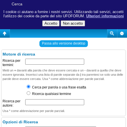
Cerca
I cookie ci aiutano a fornire i nostri servizi. Utilizzando tali servizi, accetti
l'utilizzo dei cookie da parte del sito UFOFORUM.
Ulteriori informazioni
Passa allo versione desktop
Motore di ricerca
Ricerca per
termini:
Metti un
+
davanti alla parola che deve essere cercata e un
-
davanti a quella che deve
essere ignorata. Inserisci una lista di parole separate da
|
tra parentesi se solo una delle
parole deve essere cercata. Usa * come abbreviazione per parole parziali.
Cerca per parola o usa frase esatta
Ricerca qualsiasi termine
Ricerca per
autore:
Usa * come abbreviazione per parole parziali.
Opzioni di Ricerca