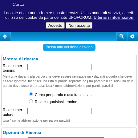
Cerca
I cookie ci aiutano a fornire i nostri servizi. Utilizzando tali servizi, accetti
l'utilizzo dei cookie da parte del sito UFOFORUM.
Ulteriori informazioni
Passa allo versione desktop
Motore di ricerca
Ricerca per
termini:
Metti un
+
davanti alla parola che deve essere cercata e un
-
davanti a quella che deve
essere ignorata. Inserisci una lista di parole separate da
|
tra parentesi se solo una delle
parole deve essere cercata. Usa * come abbreviazione per parole parziali.
Cerca per parola o usa frase esatta
Ricerca qualsiasi termine
Ricerca per
autore:
Usa * come abbreviazione per parole parziali.
Opzioni di Ricerca