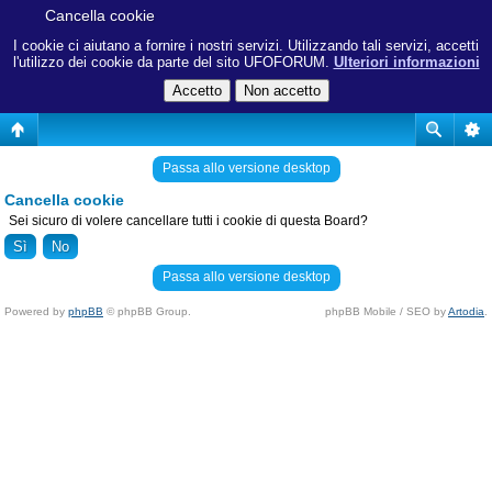
Cancella cookie
I cookie ci aiutano a fornire i nostri servizi. Utilizzando tali servizi, accetti
l'utilizzo dei cookie da parte del sito UFOFORUM.
Ulteriori informazioni
Passa allo versione desktop
Cancella cookie
Sei sicuro di volere cancellare tutti i cookie di questa Board?
Passa allo versione desktop
Powered by
phpBB
© phpBB Group.
phpBB Mobile / SEO by
Artodia
.