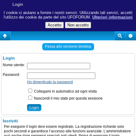
Login
I cookie ci aiutano a fornire i nostri servizi. Utilizzando tali servizi, accetti
l'utilizzo dei cookie da parte del sito UFOFORUM.
Ulteriori informazioni
Passa allo versione desktop
Login
Nome utente:
Password:
Ho dimenticato la password
Collegami in automatico ad ogni visita
Nascondi il mio stato per questa sessione
Iscriviti
Per eseguire il login devi essere registrato. La registrazione richiede solo
pochi secondi e garantisce l’accesso alle funzioni avanzate. L’amministratore
può anche dare permessi speciali agli utenti. Prima di eseguire il login