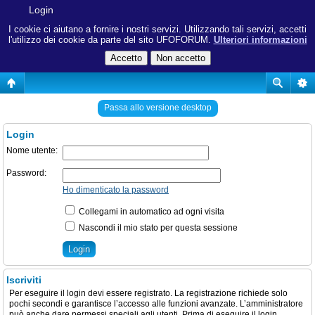
Login
I cookie ci aiutano a fornire i nostri servizi. Utilizzando tali servizi, accetti
l'utilizzo dei cookie da parte del sito UFOFORUM.
Ulteriori informazioni
Passa allo versione desktop
Login
Nome utente:
Password:
Ho dimenticato la password
Collegami in automatico ad ogni visita
Nascondi il mio stato per questa sessione
Iscriviti
Per eseguire il login devi essere registrato. La registrazione richiede solo
pochi secondi e garantisce l’accesso alle funzioni avanzate. L’amministratore
può anche dare permessi speciali agli utenti. Prima di eseguire il login