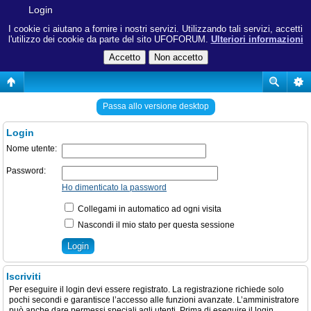
Login
I cookie ci aiutano a fornire i nostri servizi. Utilizzando tali servizi, accetti
l'utilizzo dei cookie da parte del sito UFOFORUM.
Ulteriori informazioni
Passa allo versione desktop
Login
Nome utente:
Password:
Ho dimenticato la password
Collegami in automatico ad ogni visita
Nascondi il mio stato per questa sessione
Iscriviti
Per eseguire il login devi essere registrato. La registrazione richiede solo
pochi secondi e garantisce l’accesso alle funzioni avanzate. L’amministratore
può anche dare permessi speciali agli utenti. Prima di eseguire il login