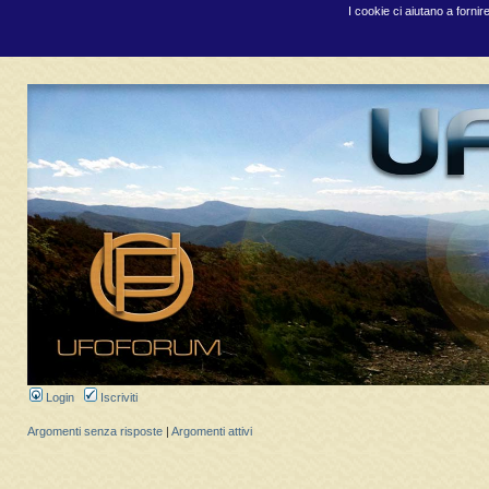
I cookie ci aiutano a fornir
Login
Iscriviti
Argomenti senza risposte
|
Argomenti attivi