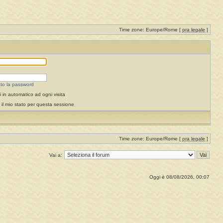
Time zone: Europe/Rome [
ora legale
]
to la password
 in automatico ad ogni visita
il mio stato per questa sessione
Time zone: Europe/Rome [
ora legale
]
Vai a:
Oggi è 08/08/2026, 00:07