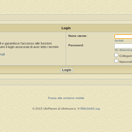
Login
Nome utente:
Iscriviti
i e garantisce l’accesso alle funzioni
Password:
 il login assicurati di aver letto i termini
Ho dimentica
nali
Collegami
Nascondi 
Passa alla versione mobile
© 2015 UfoPlanet di Ufoforum.it, ©
RMcGirr83.org