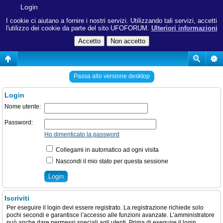
Login
I cookie ci aiutano a fornire i nostri servizi. Utilizzando tali servizi, accetti
l'utilizzo dei cookie da parte del sito UFOFORUM.
Ulteriori informazioni
Passa allo versione desktop
Login
Nome utente:
Password:
Ho dimenticato la password
Collegami in automatico ad ogni visita
Nascondi il mio stato per questa sessione
Iscriviti
Per eseguire il login devi essere registrato. La registrazione richiede solo
pochi secondi e garantisce l’accesso alle funzioni avanzate. L’amministratore
può anche dare permessi speciali agli utenti. Prima di eseguire il login