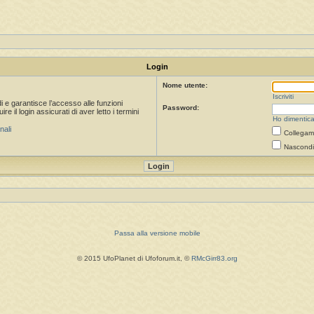
Login
Nome utente:
Iscriviti
i e garantisce l’accesso alle funzioni
Password:
 il login assicurati di aver letto i termini
Ho dimentica
nali
Collegami
Nascondi 
Passa alla versione mobile
© 2015 UfoPlanet di Ufoforum.it, ©
RMcGirr83.org