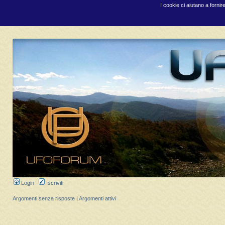
I cookie ci aiutano a fornir
Login
Iscriviti
Argomenti senza risposte
|
Argomenti attivi