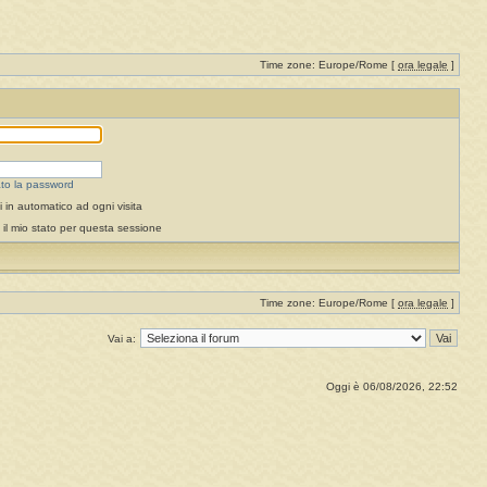
Time zone: Europe/Rome [
ora legale
]
to la password
 in automatico ad ogni visita
il mio stato per questa sessione
Time zone: Europe/Rome [
ora legale
]
Vai a:
Oggi è 06/08/2026, 22:52