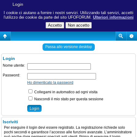
Login
I cookie ci aiutano a fornire i nostri servizi. Utilizzando tali servizi, accetti
l'utilizzo dei cookie da parte del sito UFOFORUM.
Ulteriori informazioni
Passa allo versione desktop
Login
Nome utente:
Password:
Ho dimenticato la password
Collegami in automatico ad ogni visita
Nascondi il mio stato per questa sessione
Iscriviti
Per eseguire il login devi essere registrato. La registrazione richiede solo
pochi secondi e garantisce l’accesso alle funzioni avanzate. L’amministratore
può anche dare permessi speciali agli utenti. Prima di eseguire il login