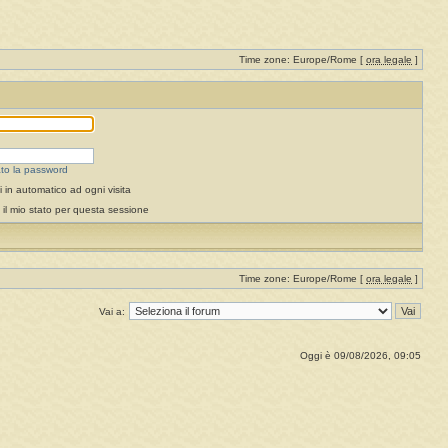
Time zone: Europe/Rome [
ora legale
]
to la password
 in automatico ad ogni visita
il mio stato per questa sessione
Time zone: Europe/Rome [
ora legale
]
Vai a:
Oggi è 09/08/2026, 09:05