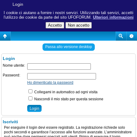
Login
I cookie ci aiutano a fornire i nostri servizi. Utilizzando tali servizi, accetti
l'utilizzo dei cookie da parte del sito UFOFORUM.
Ulteriori informazioni
Passa allo versione desktop
Login
Nome utente:
Password:
Ho dimenticato la password
Collegami in automatico ad ogni visita
Nascondi il mio stato per questa sessione
Iscriviti
Per eseguire il login devi essere registrato. La registrazione richiede solo
pochi secondi e garantisce l’accesso alle funzioni avanzate. L’amministratore
può anche dare permessi speciali agli utenti. Prima di eseguire il login