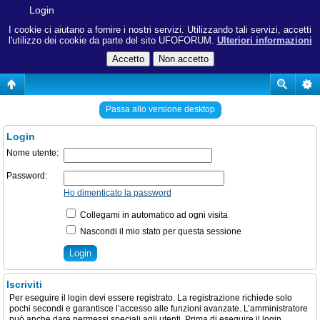
Login
I cookie ci aiutano a fornire i nostri servizi. Utilizzando tali servizi, accetti
l'utilizzo dei cookie da parte del sito UFOFORUM.
Ulteriori informazioni
Passa allo versione desktop
Login
Nome utente:
Password:
Ho dimenticato la password
Collegami in automatico ad ogni visita
Nascondi il mio stato per questa sessione
Iscriviti
Per eseguire il login devi essere registrato. La registrazione richiede solo
pochi secondi e garantisce l’accesso alle funzioni avanzate. L’amministratore
può anche dare permessi speciali agli utenti. Prima di eseguire il login