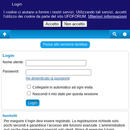
Login
I cookie ci aiutano a fornire i nostri servizi. Utilizzando tali servizi, accetti
l'utilizzo dei cookie da parte del sito UFOFORUM.
Ulteriori informazioni
Passa allo versione desktop
Login
Nome utente:
Password:
Ho dimenticato la password
Collegami in automatico ad ogni visita
Nascondi il mio stato per questa sessione
Iscriviti
Per eseguire il login devi essere registrato. La registrazione richiede solo
pochi secondi e garantisce l’accesso alle funzioni avanzate. L’amministratore
può anche dare permessi speciali agli utenti. Prima di eseguire il login