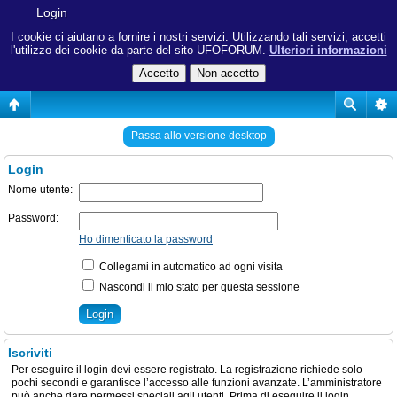
Login
I cookie ci aiutano a fornire i nostri servizi. Utilizzando tali servizi, accetti
l'utilizzo dei cookie da parte del sito UFOFORUM.
Ulteriori informazioni
Passa allo versione desktop
Login
Nome utente:
Password:
Ho dimenticato la password
Collegami in automatico ad ogni visita
Nascondi il mio stato per questa sessione
Iscriviti
Per eseguire il login devi essere registrato. La registrazione richiede solo
pochi secondi e garantisce l’accesso alle funzioni avanzate. L’amministratore
può anche dare permessi speciali agli utenti. Prima di eseguire il login