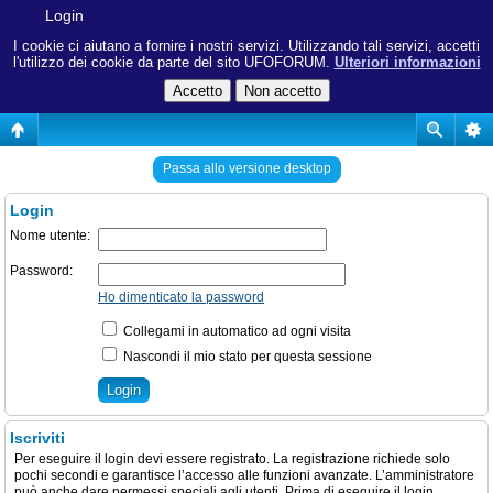
Login
I cookie ci aiutano a fornire i nostri servizi. Utilizzando tali servizi, accetti
l'utilizzo dei cookie da parte del sito UFOFORUM.
Ulteriori informazioni
Passa allo versione desktop
Login
Nome utente:
Password:
Ho dimenticato la password
Collegami in automatico ad ogni visita
Nascondi il mio stato per questa sessione
Iscriviti
Per eseguire il login devi essere registrato. La registrazione richiede solo
pochi secondi e garantisce l’accesso alle funzioni avanzate. L’amministratore
può anche dare permessi speciali agli utenti. Prima di eseguire il login