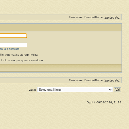
Time zone: Europe/Rome [
ora legale
]
to la password
 in automatico ad ogni visita
il mio stato per questa sessione
Time zone: Europe/Rome [
ora legale
]
Vai a:
Oggi è 06/08/2026, 11:19