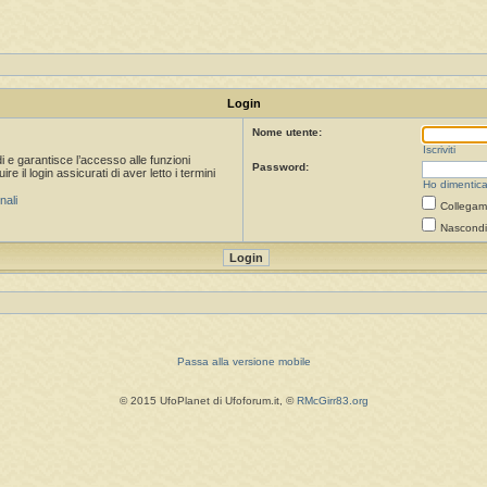
Login
Nome utente:
Iscriviti
i e garantisce l’accesso alle funzioni
Password:
 il login assicurati di aver letto i termini
Ho dimentica
nali
Collegami
Nascondi 
Passa alla versione mobile
© 2015 UfoPlanet di Ufoforum.it, ©
RMcGirr83.org