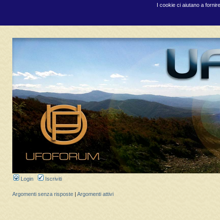
I cookie ci aiutano a fornir
Login
Iscriviti
Argomenti senza risposte
|
Argomenti attivi