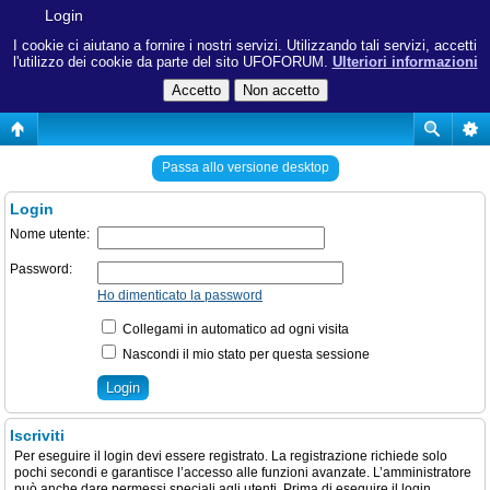
Login
I cookie ci aiutano a fornire i nostri servizi. Utilizzando tali servizi, accetti
l'utilizzo dei cookie da parte del sito UFOFORUM.
Ulteriori informazioni
Passa allo versione desktop
Login
Nome utente:
Password:
Ho dimenticato la password
Collegami in automatico ad ogni visita
Nascondi il mio stato per questa sessione
Iscriviti
Per eseguire il login devi essere registrato. La registrazione richiede solo
pochi secondi e garantisce l’accesso alle funzioni avanzate. L’amministratore
può anche dare permessi speciali agli utenti. Prima di eseguire il login