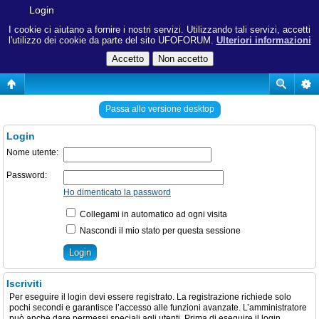
Login
I cookie ci aiutano a fornire i nostri servizi. Utilizzando tali servizi, accetti
l'utilizzo dei cookie da parte del sito UFOFORUM.
Ulteriori informazioni
Passa allo versione desktop
Login
Nome utente:
Password:
Ho dimenticato la password
Collegami in automatico ad ogni visita
Nascondi il mio stato per questa sessione
Iscriviti
Per eseguire il login devi essere registrato. La registrazione richiede solo
pochi secondi e garantisce l’accesso alle funzioni avanzate. L’amministratore
può anche dare permessi speciali agli utenti. Prima di eseguire il login