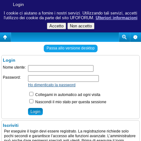
Login
I cookie ci aiutano a fornire i nostri servizi. Utilizzando tali servizi, accetti
l'utilizzo dei cookie da parte del sito UFOFORUM.
Ulteriori informazioni
Passa allo versione desktop
Login
Nome utente:
Password:
Ho dimenticato la password
Collegami in automatico ad ogni visita
Nascondi il mio stato per questa sessione
Iscriviti
Per eseguire il login devi essere registrato. La registrazione richiede solo
pochi secondi e garantisce l’accesso alle funzioni avanzate. L’amministratore
può anche dare permessi speciali agli utenti. Prima di eseguire il login