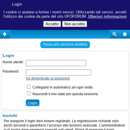
Login
I cookie ci aiutano a fornire i nostri servizi. Utilizzando tali servizi, accetti
l'utilizzo dei cookie da parte del sito UFOFORUM.
Ulteriori informazioni
Passa allo versione desktop
Login
Nome utente:
Password:
Ho dimenticato la password
Collegami in automatico ad ogni visita
Nascondi il mio stato per questa sessione
Iscriviti
Per eseguire il login devi essere registrato. La registrazione richiede solo
pochi secondi e garantisce l’accesso alle funzioni avanzate. L’amministratore
può anche dare permessi speciali agli utenti. Prima di eseguire il login