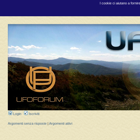
I cookie ci aiutano a fornir
Login
Iscriviti
Argomenti senza risposte
|
Argomenti attivi