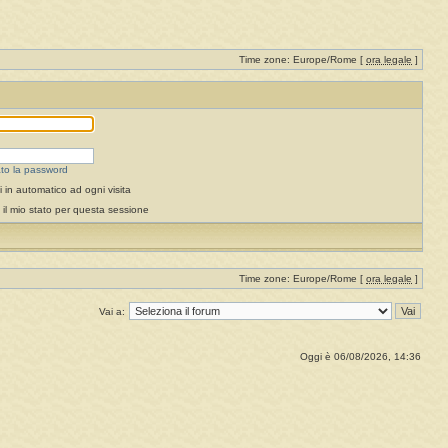
Time zone: Europe/Rome [
ora legale
]
to la password
 in automatico ad ogni visita
il mio stato per questa sessione
Time zone: Europe/Rome [
ora legale
]
Vai a:
Oggi è 06/08/2026, 14:36