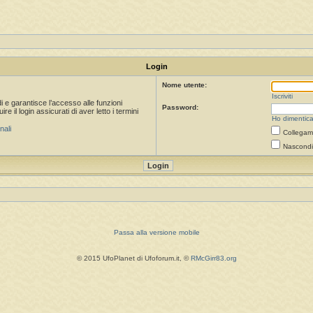
Login
Nome utente:
Iscriviti
i e garantisce l’accesso alle funzioni
Password:
 il login assicurati di aver letto i termini
Ho dimentica
nali
Collegami
Nascondi 
Passa alla versione mobile
© 2015 UfoPlanet di Ufoforum.it, ©
RMcGirr83.org