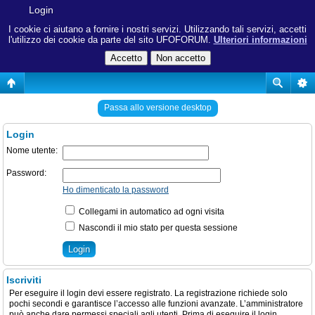
Login
I cookie ci aiutano a fornire i nostri servizi. Utilizzando tali servizi, accetti
l'utilizzo dei cookie da parte del sito UFOFORUM.
Ulteriori informazioni
Passa allo versione desktop
Login
Nome utente:
Password:
Ho dimenticato la password
Collegami in automatico ad ogni visita
Nascondi il mio stato per questa sessione
Iscriviti
Per eseguire il login devi essere registrato. La registrazione richiede solo
pochi secondi e garantisce l’accesso alle funzioni avanzate. L’amministratore
può anche dare permessi speciali agli utenti. Prima di eseguire il login