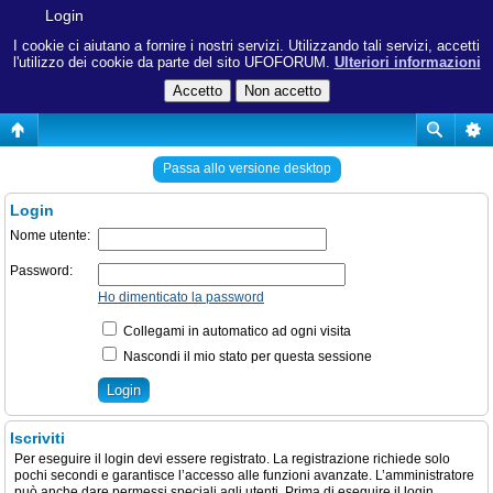
Login
I cookie ci aiutano a fornire i nostri servizi. Utilizzando tali servizi, accetti
l'utilizzo dei cookie da parte del sito UFOFORUM.
Ulteriori informazioni
Passa allo versione desktop
Login
Nome utente:
Password:
Ho dimenticato la password
Collegami in automatico ad ogni visita
Nascondi il mio stato per questa sessione
Iscriviti
Per eseguire il login devi essere registrato. La registrazione richiede solo
pochi secondi e garantisce l’accesso alle funzioni avanzate. L’amministratore
può anche dare permessi speciali agli utenti. Prima di eseguire il login