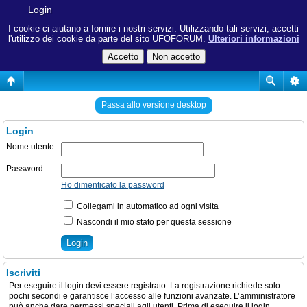
Login
I cookie ci aiutano a fornire i nostri servizi. Utilizzando tali servizi, accetti
l'utilizzo dei cookie da parte del sito UFOFORUM.
Ulteriori informazioni
Passa allo versione desktop
Login
Nome utente:
Password:
Ho dimenticato la password
Collegami in automatico ad ogni visita
Nascondi il mio stato per questa sessione
Iscriviti
Per eseguire il login devi essere registrato. La registrazione richiede solo
pochi secondi e garantisce l’accesso alle funzioni avanzate. L’amministratore
può anche dare permessi speciali agli utenti. Prima di eseguire il login