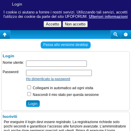
Login
I cookie ci aiutano a fornire i nostri servizi. Utilizzando tali servizi, accetti
l'utilizzo dei cookie da parte del sito UFOFORUM.
Ulteriori informazioni
Passa allo versione desktop
Login
Nome utente:
Password:
Ho dimenticato la password
Collegami in automatico ad ogni visita
Nascondi il mio stato per questa sessione
Iscriviti
Per eseguire il login devi essere registrato. La registrazione richiede solo
pochi secondi e garantisce l’accesso alle funzioni avanzate. L’amministratore
può anche dare permessi speciali agli utenti. Prima di eseguire il login