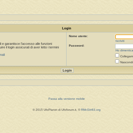
Login
Nome utente:
Iscriviti
i e garantisce l’accesso alle funzioni
Password:
 il login assicurati di aver letto i termini
Ho dimentica
nali
Collegami
Nascondi 
Passa alla versione mobile
© 2015 UfoPlanet di Ufoforum.it, ©
RMcGirr83.org