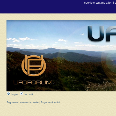
I cookie ci aiutano a fornir
Login
Iscriviti
Argomenti senza risposte
|
Argomenti attivi