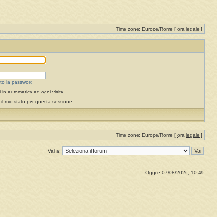
Time zone: Europe/Rome [
ora legale
]
to la password
 in automatico ad ogni visita
il mio stato per questa sessione
Time zone: Europe/Rome [
ora legale
]
Vai a:
Oggi è 07/08/2026, 10:49