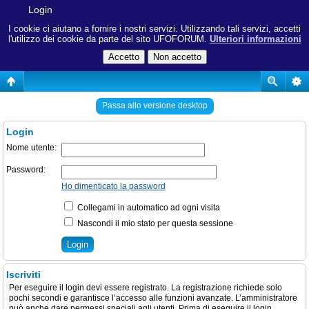
Login
I cookie ci aiutano a fornire i nostri servizi. Utilizzando tali servizi, accetti
l'utilizzo dei cookie da parte del sito UFOFORUM.
Ulteriori informazioni
Passa allo versione desktop
Login
Nome utente:
Password:
Ho dimenticato la password
Collegami in automatico ad ogni visita
Nascondi il mio stato per questa sessione
Iscriviti
Per eseguire il login devi essere registrato. La registrazione richiede solo
pochi secondi e garantisce l’accesso alle funzioni avanzate. L’amministratore
può anche dare permessi speciali agli utenti. Prima di eseguire il login