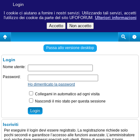
Login
I cookie ci aiutano a fornire i nostri servizi. Utilizzando tali servizi, accetti
l'utilizzo dei cookie da parte del sito UFOFORUM.
Ulteriori informazioni
Passa allo versione desktop
Login
Nome utente:
Password:
Ho dimenticato la password
Collegami in automatico ad ogni visita
Nascondi il mio stato per questa sessione
Iscriviti
Per eseguire il login devi essere registrato. La registrazione richiede solo
pochi secondi e garantisce l’accesso alle funzioni avanzate. L’amministratore
può anche dare permessi speciali agli utenti. Prima di eseguire il login