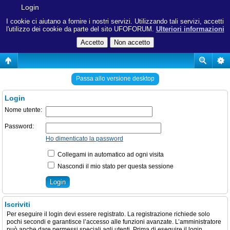
Login
I cookie ci aiutano a fornire i nostri servizi. Utilizzando tali servizi, accetti
l'utilizzo dei cookie da parte del sito UFOFORUM.
Ulteriori informazioni
Passa allo versione desktop
Login
Nome utente:
Password:
Ho dimenticato la password
Collegami in automatico ad ogni visita
Nascondi il mio stato per questa sessione
Iscriviti
Per eseguire il login devi essere registrato. La registrazione richiede solo
pochi secondi e garantisce l’accesso alle funzioni avanzate. L’amministratore
può anche dare permessi speciali agli utenti. Prima di eseguire il login