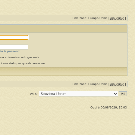
Time zone: Europe/Rome [
ora legale
]
to la password
 in automatico ad ogni visita
il mio stato per questa sessione
Time zone: Europe/Rome [
ora legale
]
Vai a:
Oggi è 06/08/2026, 15:03