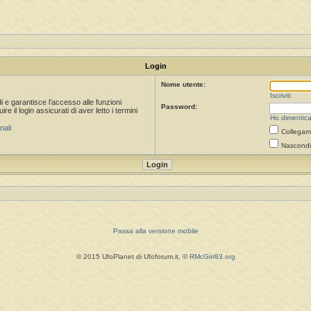
Login
Nome utente:
Iscriviti
i e garantisce l’accesso alle funzioni
Password:
 il login assicurati di aver letto i termini
Ho dimentica
nali
Collegami
Nascondi 
Passa alla versione mobile
© 2015 UfoPlanet di Ufoforum.it, ©
RMcGirr83.org