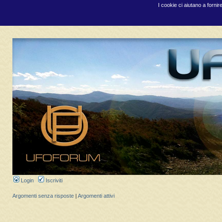
I cookie ci aiutano a fornir
Login
Iscriviti
Argomenti senza risposte
|
Argomenti attivi